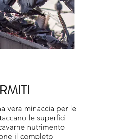
TANAMENTO
ATILI
RMITI
na vera minaccia per le
taccano le superfici
icavarne nutrimento
ne il completo