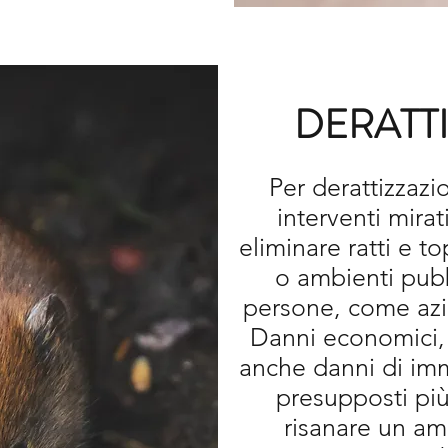
DERATT
Per derattizzazi
interventi mirat
eliminare ratti e t
o ambienti pubb
persone, come azie
Danni economici, 
anche danni di im
presupposti più 
risanare un am