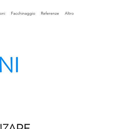
ioni
Facchinaggio
Referenze
Altro
NI
NI
o interventi di
NZARE
ntro insetti, roditori