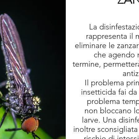
ed altre tipologi
ambienti residen
industriali.
La disinfestaz
disinfestazione e
rappresenta il 
preceduti da 
eliminare le zanzar
monitoraggio, n
che agendo 
analizzati i pos
termine, permetterà 
Conoscere esatt
anti
disinfestare perme
Il problema prin
maniera risolutiv
insetticida fai da
biologico d
problema tem
non bloccano lo
larve. Una disinf
inoltre sconsigliata
rischio di intos