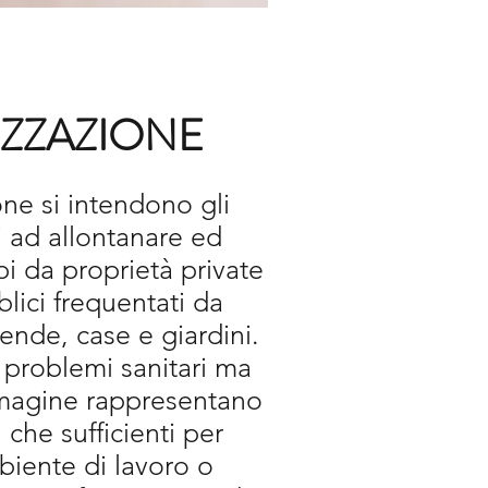
IZZAZIONE
one si intendono gli
i ad allontanare ed
opi da proprietà private
lici frequentati da
nde, case e giardini.
problemi sanitari ma
magine rappresentano
che sufficienti per
biente di lavoro o