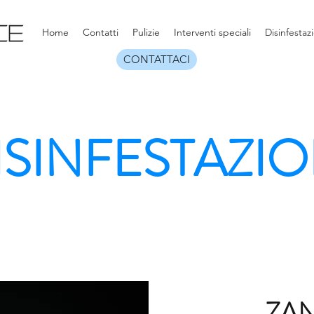
Home
Contatti
Pulizie
Interventi speciali
Disinfestaz
CONTATTACI
ISINFESTAZIO
ISINFESTAZIO
Effettuiam
ZA
disinfestazione co