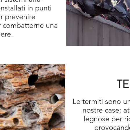
nstallati in punti
ALLON
er prevenire
er combatterne una
VOL
sere.
TE
Le termiti sono u
nostre case; at
legnose per r
provocando