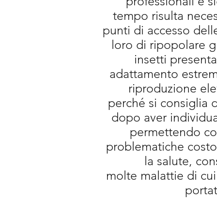
professionali e si
tempo risulta neces
punti di accesso del
loro di ripopolare g
insetti present
adattamento estreme
riproduzione ele
perché si consiglia d
dopo aver individua
permettendo cos
problematiche costo
la salute, co
molte
malattie
di cui
porta