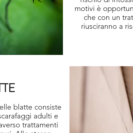
motivi è opportuno
che con un tra
riusciranno a ri
TTE
elle blatte consiste
scarafaggi adulti e
raverso trattamenti