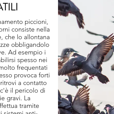
TILI
anamento piccioni,
rni consiste nella
e, che lo allontana
razze obbligandolo
ove. Ad esempio i
bilirsi spesso nei
molto frequentati
sso provoca forti
 ritrovi a contatto
c'è il pericolo di
ie gravi. La
ffettua tramite
ci sistemi anti-