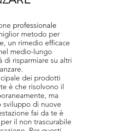
e di parassiti sia in
ziali, commerciali e
Tutti i servizi di
ione
professionale
 derattizzazione sono
miglior metodo per
un’attenta fase di
e, un rimedio efficace
ella quale vengono
nel medio-lungo
sibili punti critici.
di risparmiare su altri
amente la specie da
zanzare.
tte infatti di agire in
cipale dei prodotti
a e sull’intero ciclo
 te è che risolvono il
egli infestanti.
poraneamente, ma
 sviluppo di nuove
estazione fai da te è
 per il non trascurabile
sicazione. Per questi