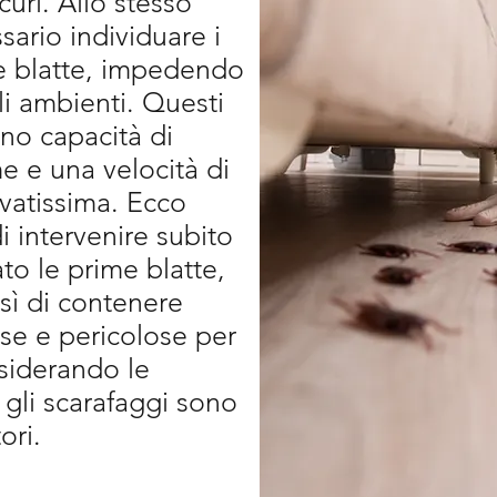
curi. Allo stesso
sario individuare i
le blatte, impedendo
li ambienti. Questi
ano capacità di
 e una velocità di
vatissima. Ecco
i intervenire subito
to le prime blatte,
ì di contenere
se e pericolose per
nsiderando le
 gli scarafaggi sono
tori.